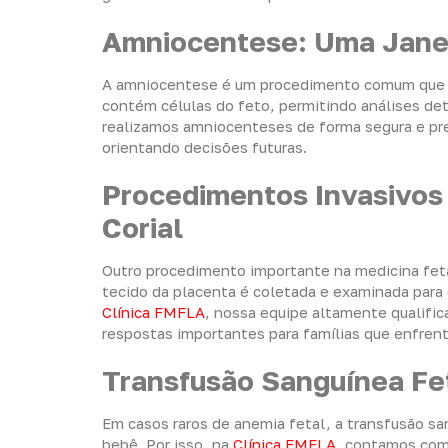
Amniocentese: Uma Janel
A amniocentese é um procedimento comum que en
contém células do feto, permitindo análises d
realizamos amniocenteses de forma segura e pre
orientando decisões futuras.
Procedimentos Invasivos 
Corial
Outro procedimento importante na medicina fetal
tecido da placenta é coletada e examinada para
Clínica FMFLA
, nossa equipe altamente qualifica
respostas importantes para famílias que enfren
Transfusão Sanguínea Fet
Em casos raros de anemia fetal, a transfusão san
bebê. Por isso, na
Clínica FMFLA
, contamos com 