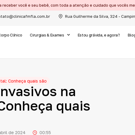
a receber você e seu bebê, com toda a atenção e cuidado que vocês 
tato@clinicafmfla.com.br
Rua Guilherme da Silva, 324 - Campi
Corpo Clínico
Cirurgias & Exames
Estou grávida, e agora?
Blo
tal: Conheça quais são
Invasivos
na
Conheça
quais
abril de 2024
00:55