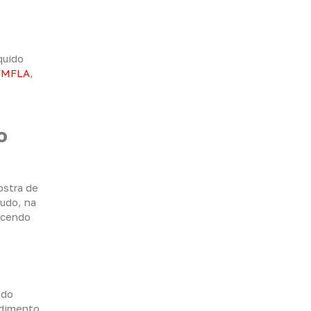
quido
 FMFLA
,
o
ostra de
udo, na
recendo
 do
edimento