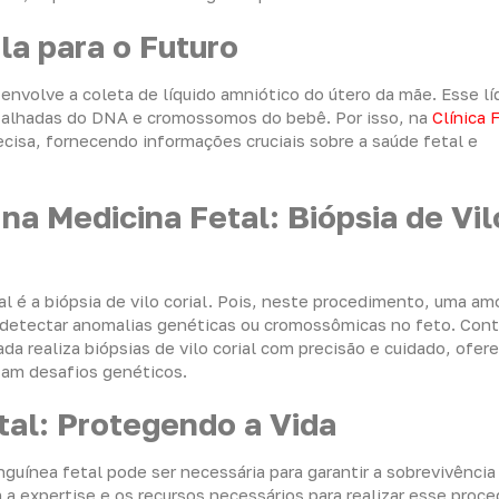
a para o Futuro
volve a coleta de líquido amniótico do útero da mãe. Esse lí
etalhadas do DNA e cromossomos do bebê. Por isso, na
Clínica
cisa, fornecendo informações cruciais sobre a saúde fetal e
na Medicina Fetal: Biópsia de Vil
 é a biópsia de vilo corial. Pois, neste procedimento, uma am
 detectar anomalias genéticas ou cromossômicas no feto. Cont
da realiza biópsias de vilo corial com precisão e cuidado, ofe
tam desafios genéticos.
al: Protegendo a Vida
guínea fetal pode ser necessária para garantir a sobrevivência
a expertise e os recursos necessários para realizar esse proc