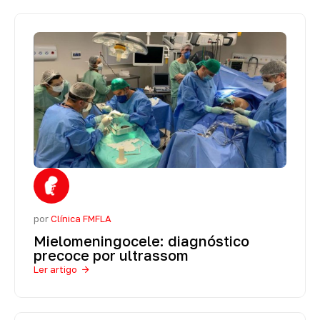
por
Clínica FMFLA
Mielomeningocele: diagnóstico
precoce por ultrassom
Ler artigo