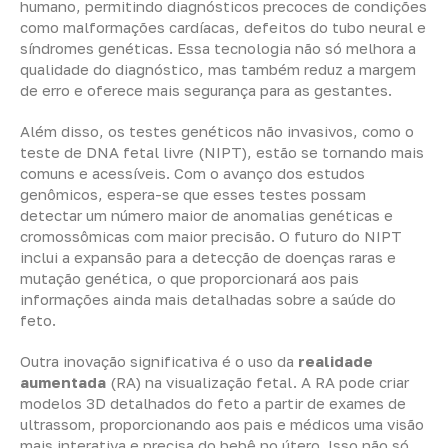
humano, permitindo diagnósticos precoces de condições
como malformações cardíacas, defeitos do tubo neural e
síndromes genéticas. Essa tecnologia não só melhora a
qualidade do diagnóstico, mas também reduz a margem
de erro e oferece mais segurança para as gestantes.
Além disso, os testes genéticos não invasivos, como o
teste de DNA fetal livre (NIPT), estão se tornando mais
comuns e acessíveis. Com o avanço dos estudos
genômicos, espera-se que esses testes possam
detectar um número maior de anomalias genéticas e
cromossômicas com maior precisão. O futuro do NIPT
inclui a expansão para a detecção de doenças raras e
mutação genética, o que proporcionará aos pais
informações ainda mais detalhadas sobre a saúde do
feto.
Outra inovação significativa é o uso da
realidade
aumentada
(RA) na visualização fetal. A RA pode criar
modelos 3D detalhados do feto a partir de exames de
ultrassom, proporcionando aos pais e médicos uma visão
mais interativa e precisa do bebê no útero. Isso não só