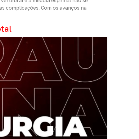
vertebral e a medula espinhal não se
sas complicações. Com os avanços na
tal