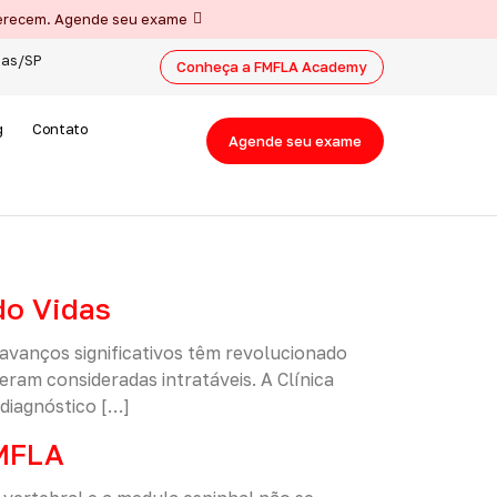
 merecem. Agende seu exame
nas/SP
Conheça a FMFLA Academy
g
Contato
Agende seu exame
do Vidas
 avanços significativos têm revolucionado
am consideradas intratáveis. A Clínica
diagnóstico […]
FMFLA