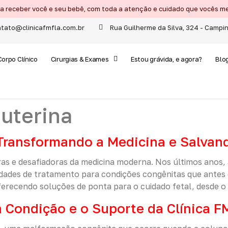
ra receber você e seu bebê, com toda a atenção e cuidado que vocês
tato@clinicafmfla.com.br
Rua Guilherme da Silva, 324 - Campi
Corpo Clínico
Cirurgias & Exames
Estou grávida, e agora?
Blo
auterina
 Transformando a Medicina e Salvan
oras e desafiadoras da medicina moderna. Nos últimos anos,
des de tratamento para condições congênitas que antes er
recendo soluções de ponta para o cuidado fetal, desde o 
 Condição e o Suporte da Clínica 