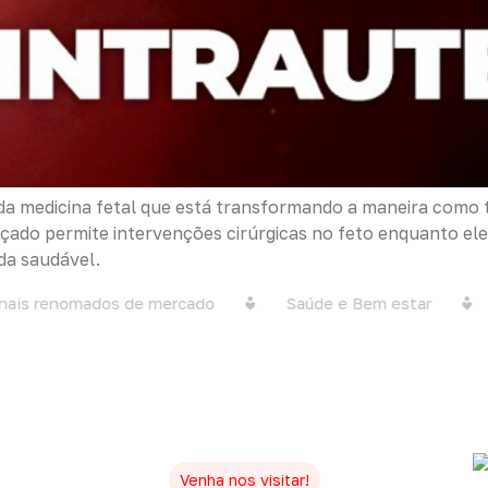
r da medicina fetal que está transformando a maneira co
çado permite intervenções cirúrgicas no feto enquanto ele
da saudável.
is renomados de mercado
Saúde e Bem estar
C
Venha nos visitar!