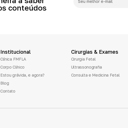
meira
a
saber
os
conteúdos
Institucional
Cirurgias
&
Exames
Clínica FMFLA
Cirurgia Fetal
Corpo Clínico
Ultrassonografia
Estou grávida, e agora?
Consulta e Medicina Fetal
Blog
Contato