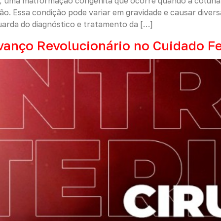
, uma malformação congênita que ocorre quando a coluna 
o. Essa condição pode variar em gravidade e causar diver
uarda do diagnóstico e tratamento da […]
Avanço Revolucionário no Cuidado Fe