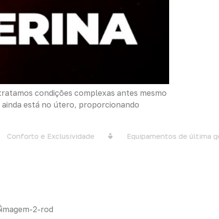
mo tratamos condições complexas antes mesmo
 ainda está no útero, proporcionando
onforto e Exclusividade
Equipamentos de última gera