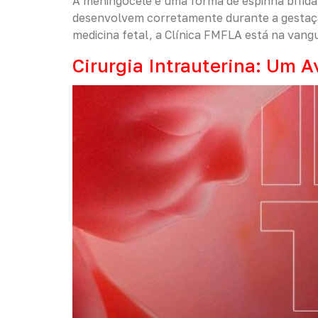
A meningocele é uma forma de espinha bífida
desenvolvem corretamente durante a gestaçã
medicina fetal, a Clínica FMFLA está na vang
Cirurgia Intrauterina: Um 