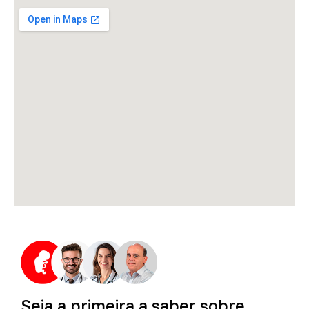
Seja
a
primeira
a
saber
sobre